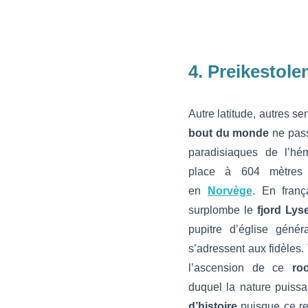
4. Preikestole
Autre latitude, autres se
bout du monde
ne pass
paradisiaques de l’hé
place à 604 mètres d’
en
Norvège
. En franç
surplombe le
fjord Lys
pupitre d’église géné
s’adressent aux fidèles. 
l’ascension de ce
ro
duquel la nature puissa
d’histoire
puisque ce re