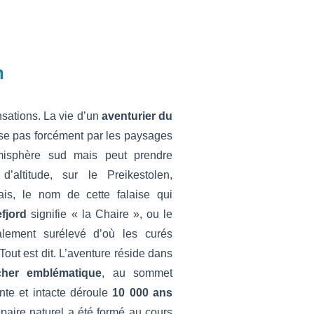
n
nsations. La vie d’un
aventurier du
e pas forcément par les paysages
misphère sud mais peut prendre
altitude, sur le Preikestolen,
ais, le nom de cette falaise qui
efjord
signifie « la Chaire », ou le
ralement surélevé d’où les curés
Tout est dit. L’aventure réside dans
cher emblématique
, au sommet
nte et intacte déroule
10 000 ans
paire naturel a été formé au cours