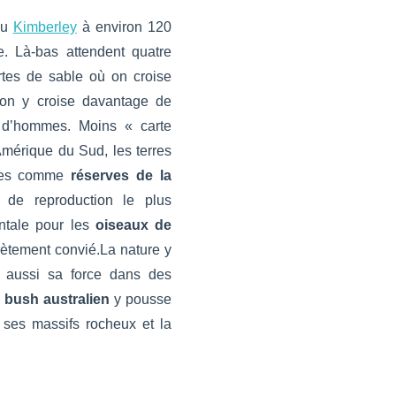
du
Kimberley
à environ 120
. Là-bas attendent quatre
rtes de sable où on croise
 on y croise davantage de
e d’hommes. Moins « carte
mérique du Sud, les terres
ées comme
réserves de la
at de reproduction le plus
ntale pour les
oiseaux de
rètement convié.La nature y
is aussi sa force dans des
bush australien
y pousse
 ses massifs rocheux et la