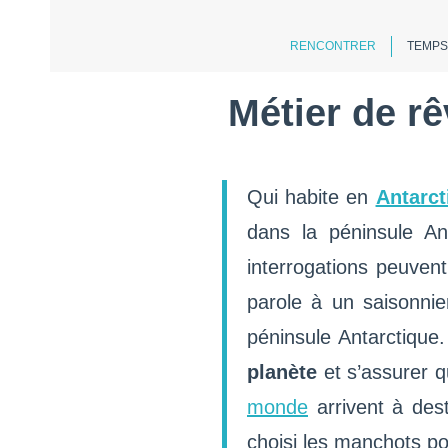
RENCONTRER
TEMPS
Métier de r
Qui habite en
Antarc
dans la péninsule A
interrogations peuven
parole à un saisonn
péninsule Antarctique.
planète
et s’assurer q
monde
arrivent à dest
choisi les manchots po