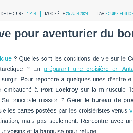
 DE LECTURE :
4 MIN
MODIFIÉ LE
25 JUIN 2024
PAR
ÉQUIPE ÉDITI
êve pour aventurier du b
tique
? Quelles sont les conditions de vie sur le 
ntarctique ? En
préparant une croisière en Ant
t surgir. Pour répondre à quelques-unes d’entre e
ier embauché à
Port Lockroy
sur la minuscule îl
 Sa principale mission ? Gérer le
bureau de post
ue les cartes postées par les croisiéristes venus
v
ination, mais pas seulement. Rencontre avec un g
ur voisins et la banquise pour refuge.