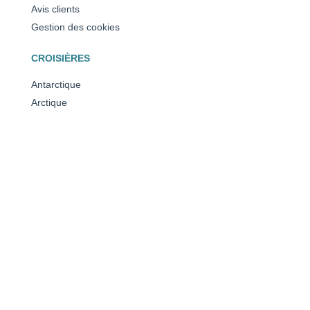
Avis clients
Gestion des cookies
CROISIÈRES
Antarctique
Arctique
Méditérranée
Caraïbes
Toutes nos destinations
NOS RÉCOMPENSES