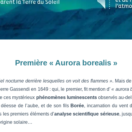
Première « Aurora borealis »
iel nocturne derrière lesquelles on voit des flammes »
. Mais de
erre Gassendi en 1649 : qui, le premier, fit mention d’
« aurora 
e ces mystérieux
phénomènes luminescents
observés au-del
 déesse de l’aube, et de son fils
Borée
, incarnation du vent 
s les premiers éléments d’
analyse scientifique sérieuse
, jusq
rigine solaire…