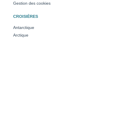
Gestion des cookies
CROISIÈRES
Antarctique
Arctique
Méditérranée
Caraïbes
Toutes nos destinations
NOS RÉCOMPENSES