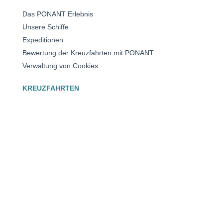
Das PONANT Erlebnis
Unsere Schiffe
Expeditionen
Bewertung der Kreuzfahrten mit PONANT.
Verwaltung von Cookies
KREUZFAHRTEN
Antarktis
Arktis
Mittelmeer
Karibik
Alle Reiseziele im Überblick
UNSERE AUSZEICHNUNGEN