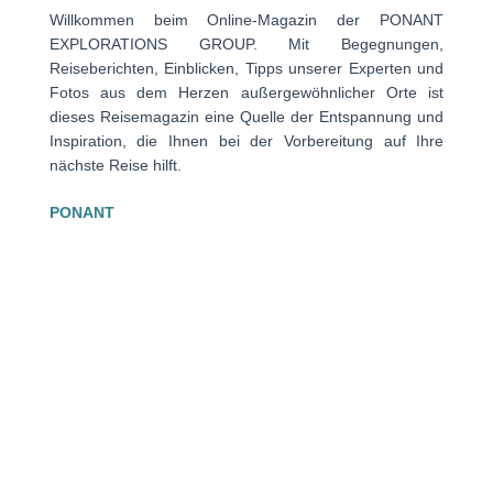
Willkommen beim Online-Magazin der PONANT
EXPLORATIONS GROUP. Mit Begegnungen,
Reiseberichten, Einblicken, Tipps unserer Experten und
Fotos aus dem Herzen außergewöhnlicher Orte ist
dieses Reisemagazin eine Quelle der Entspannung und
Inspiration, die Ihnen bei der Vorbereitung auf Ihre
nächste Reise hilft.
PONANT
Das PONANT Erlebnis
Unsere Schiffe
Expeditionen
Bewertung der Kreuzfahrten mit PONANT.
Verwaltung von Cookies
KREUZFAHRTEN
Antarktis
Arktis