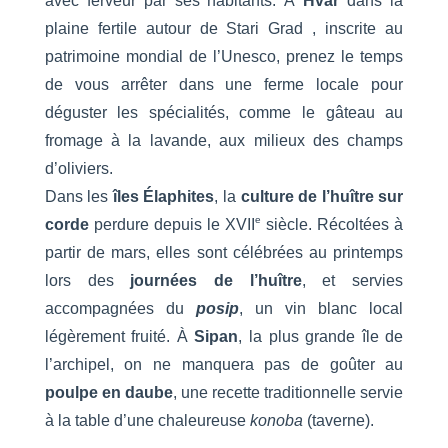
avec ferveur par ses habitants. À
Hvar
dans la
plaine fertile autour de Stari Grad , inscrite au
patrimoine mondial de l’Unesco, prenez le temps
de vous arrêter dans une ferme locale pour
déguster les spécialités, comme le gâteau au
fromage à la lavande, aux milieux des champs
d’oliviers.
Dans les
îles Élaphites
, la
culture de l’huître sur
e
corde
perdure depuis le XVII
siècle. Récoltées à
partir de mars, elles sont célébrées au printemps
lors des
journées de l’huître
, et servies
accompagnées du
posip
, un vin blanc local
légèrement fruité. À
Sipan
, la plus grande île de
l’archipel, on ne manquera pas de goûter au
poulpe en daube
, une recette traditionnelle servie
à la table d’une chaleureuse
konoba
(taverne).