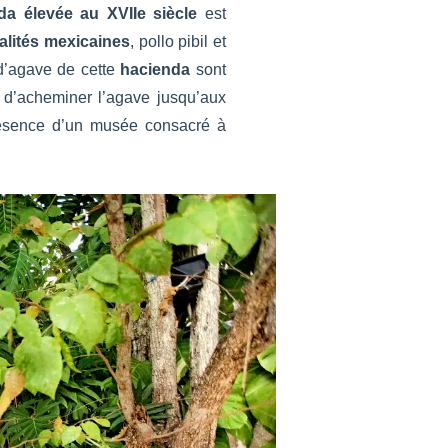
da élevée au XVII
e
siècle
est
alités mexicaines
, pollo pibil et
 d’agave de cette
hacienda
sont
t d’acheminer l’agave jusqu’aux
 présence d’un musée consacré à