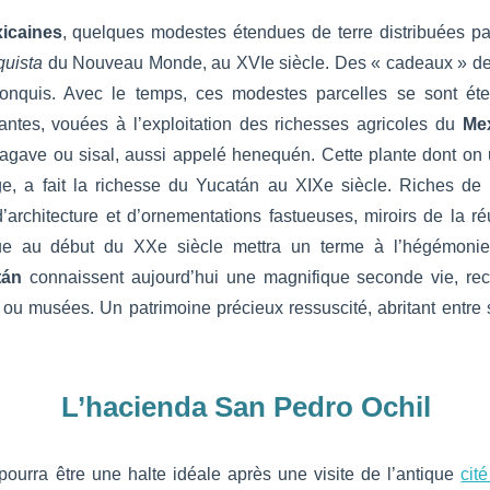
icaines
, quelques modestes étendues de terre distribuées p
uista
du Nouveau Monde, au XVIe siècle. Des « cadeaux » des
 conquis. Avec le temps, ces modestes parcelles se sont é
santes, vouées à l’exploitation des richesses agricoles du
Me
agave ou sisal, aussi appelé henequén. Cette plante dont on uti
age, a fait la richesse du Yucatán au XIXe siècle. Riches de 
d’architecture et d’ornementations fastueuses, miroirs de la ré
tique au début du XXe siècle mettra un terme à l’hégémonie
tán
connaissent aujourd’hui une magnifique seconde vie, rec
 ou musées. Un patrimoine précieux ressuscité, abritant entre
L’hacienda San Pedro Ochil
ourra être une halte idéale après une visite de l’antique
cit