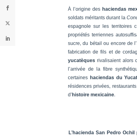
À l’origine des
haciendas mex
soldats méritants durant la
Conq
espagnole sur les territoires
propriétés terriennes autosuffi
sucre, du bétail ou encore de l’
fabrication de fils et de cord
yucatèques
rivalisaient alors 
l’arrivée de la fibre synthé
certaines
haciendas du Yuca
résidences privées, restaurants
d’
histoire mexicaine
.
L’hacienda San Pedro Ochil
p