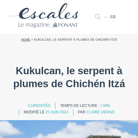
FR
HOME
>
KUKULCAN, LE SERPENT À PLUMES DE CHICHÉN ITZÁ
Kukulcan, le serpent à
plumes de Chichén Itzá
CURIOSITÉS
TEMPS DE LECTURE :
1 MIN
MODIFIÉ LE
25 JUIN 2024
PAR
CLAIRE VIENNE