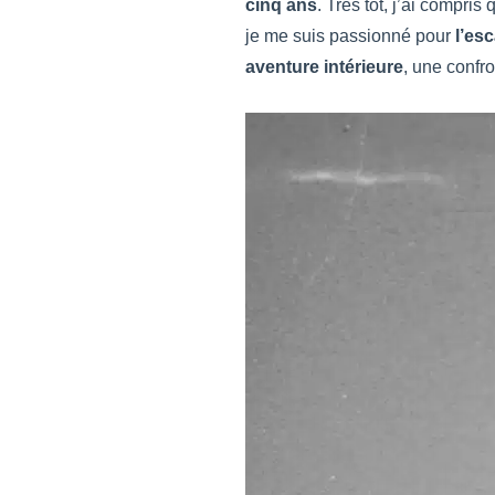
cinq ans
. Très tôt, j’ai compri
je me suis passionné pour
l’es
aventure intérieure
, une confr