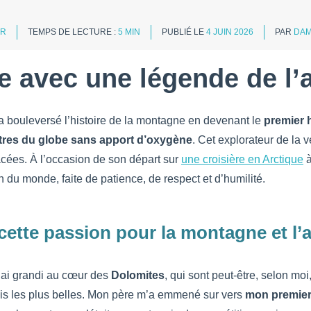
R
TEMPS DE LECTURE :
5 MIN
PUBLIÉ LE
4 JUIN 2026
PAR
DAM
e avec une légende de l’
a bouleversé l’histoire de la montagne en devenant le
premier 
tres du globe sans apport d’oxygène
. Cet explorateur de la v
acées. À l’occasion de son départ sur
une croisière en Arctique
à
n du monde, faite de patience, de respect et d’humilité.
ette passion pour la montagne et l’
 j’ai grandi au cœur des
Dolomites
, qui sont peut-être, selon mo
is les plus belles. Mon père m’a emmené sur vers
mon premier