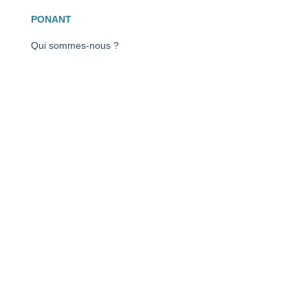
PONANT
Qui sommes-nous ?
Navires
Vie à bord
Expéditions
Avis clients
Gestion des cookies
CROISIÈRES
Antarctique
Arctique
Méditérranée
Caraïbes
Toutes nos destinations