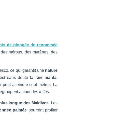
ots de plongée de renommée
s, des mérous, des murènes, des
nesco, ce qui garantit une
nature
 est sans doute la
raie manta
,
r peut atteindre sept mètres. La
 regroupent autour des
thilas
.
a plus longue des Maldives
. Les
onnée palmée
pourront profiter