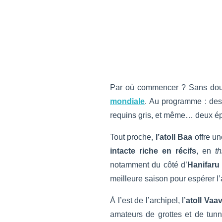
Par où commencer ? Sans doute 
mondiale
. Au programme : des 
requins gris, et même… deux épa
Tout proche,
l’atoll Baa
offre un
intacte riche en récifs
, en
t
notamment du côté d’
Hanifaru
meilleure saison pour espérer l
À l’est de l’archipel, l’
atoll Vaa
amateurs de grottes et de tun