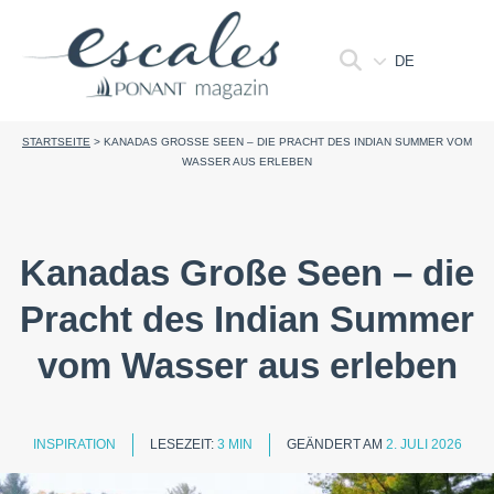
DE
STARTSEITE
>
KANADAS GROSSE SEEN – DIE PRACHT DES INDIAN SUMMER VOM W
ASSER AUS ERLEBEN
Kanadas Große Seen – die
Pracht des Indian Summer
vom Wasser aus erleben
INSPIRATION
LESEZEIT:
3 MIN
GEÄNDERT AM
2. JULI 2026