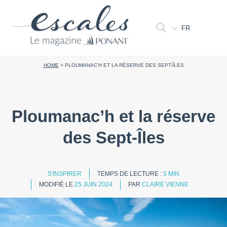
FR
HOME
>
PLOUMANAC'H ET LA RÉSERVE DES SEPT-ÎLES
Ploumanac’h et la réserve
des Sept-Îles
S'INSPIRER
TEMPS DE LECTURE :
5 MIN
MODIFIÉ LE
25 JUIN 2024
PAR
CLAIRE VIENNE