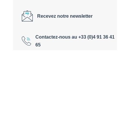
Recevez notre newsletter
Contactez-nous au +33 (0)4 91 36 41
65
ESCALES – LE MAGAZINE EN LIGNE DE PONANT
EXPLORATIONS GROUP
Bienvenue sur le magazine en ligne de PONANT
EXPLORATIONS GROUP ! À travers des rencontres,
des récits de voyage, des dossiers, des conseils de nos
experts, des anecdotes et des photos au cœur de lieux
exceptionnels, ce
magazine de voyage
est une
source d’évasion et d’inspiration pour vous aider à
préparer votre prochaine expédition.