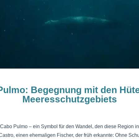
Pulmo: Begegnung mit den Hüte
Meeresschutzgebiets
t Cabo Pulmo – ein Symbol für den Wandel, den diese Region i
rio Castro, einen ehemaligen Fischer, der früh erkannte: Ohne Sc