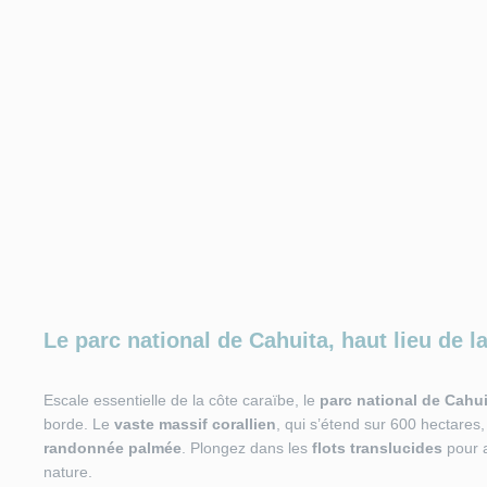
Le parc national de Cahuita, haut lieu de 
Escale essentielle de la côte caraïbe, le
parc national de Cahui
borde. Le
vaste massif corallien
, qui s’étend sur 600 hectares, 
randonnée palmée
. Plongez dans les
flots
translucides
pour a
nature.