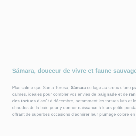
Sámara, douceur de vivre et faune sauvag
Plus calme que Santa Teresa,
Sámara
se loge au creux d’une
p
calmes, idéales pour combler vos envies de
baignade
et de
ra
des
tortues
d’août à décembre, notamment les tortues luth et le
chaudes de la baie pour y donner naissance à leurs petits pendant
offrant de superbes occasions d’admirer leur plumage coloré en 