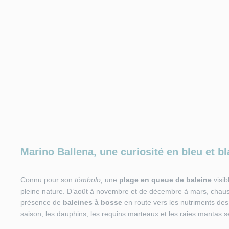
Marino Ballena, une curiosité en bleu et b
Connu pour son
t
ó
mbolo,
une
plage
en queue de baleine
visib
pleine nature. D’août à novembre et de décembre à mars, chaussez
présence de
baleines
à
bosse
en route vers les nutriments des
saison, les dauphins, les requins marteaux et les raies mantas se