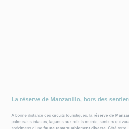
La réserve de Manzanillo, hors des sentier
À bonne distance des circuits touristiques, la
réserve de Manzan
palmeraies intactes, lagunes aux reflets moirés, sentiers qui v
spécimens d’une
faune remarquablement diverse
. Côté terre,