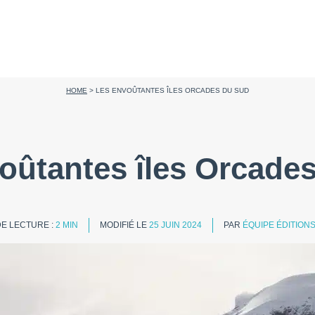
HOME
>
LES ENVOÛTANTES ÎLES ORCADES DU SUD
oûtantes îles Orcade
E LECTURE :
2 MIN
MODIFIÉ LE
25 JUIN 2024
PAR
ÉQUIPE ÉDITION