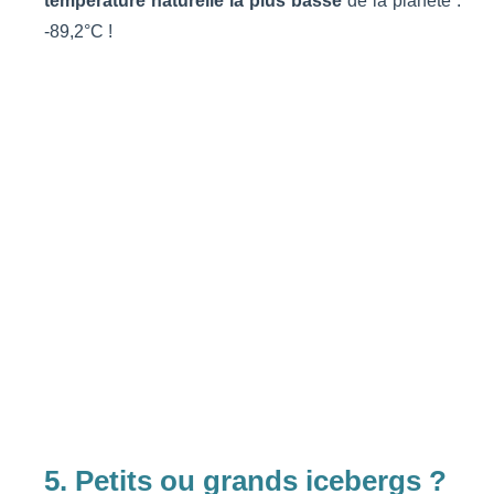
température naturelle la plus basse
de la planète :
-89,2°C !
5. Petits ou grands icebergs ?