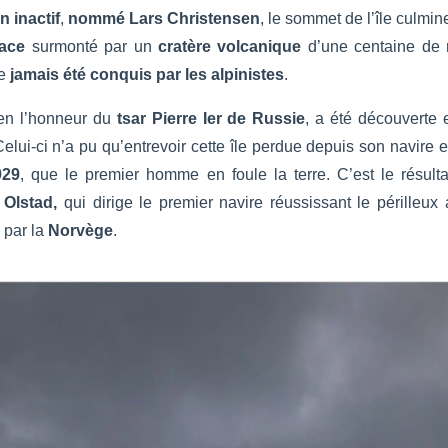
n inactif
,
nommé Lars Christensen
, le sommet de l’île culmi
lace
surmonté par un
cratère volcanique
d’une centaine de 
re
jamais
été conquis par les alpinistes
.
 en l’honneur du
tsar Pierre I
er
de Russie
, a été découverte 
Celui-ci n’a pu qu’entrevoir cette île perdue depuis son navire e
929
, que le premier homme en foule la terre. C’est le résult
 Olstad,
qui dirige le premier navire réussissant le périlleux a
 par la
Norvège
.