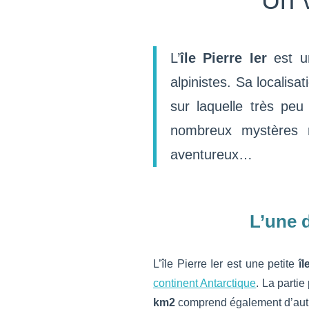
Un 
L’
île Pierre I
er
est un
alpinistes. Sa localis
sur laquelle très pe
nombreux mystères re
aventureux…
L’une d
L’île Pierre Ier est une petite
î
continent Antarctique
. La partie
km2
comprend également d’autres