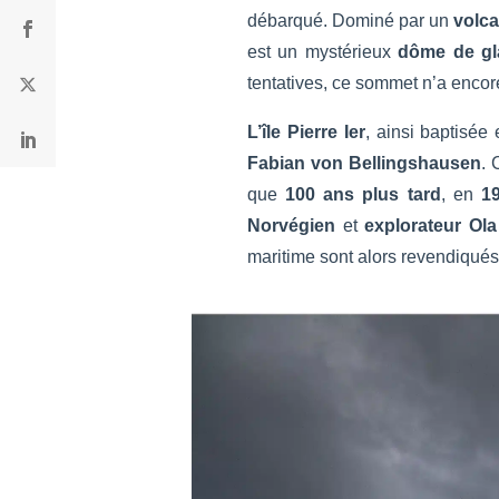
débarqué. Dominé par un
volca
est un mystérieux
dôme de g
tentatives, ce sommet n’a enco
L’île Pierre I
er
, ainsi baptisée
Fabian von Bellingshausen
. 
que
100 ans plus tard
, en
1
Norvégien
et
explorateur Ola
maritime sont alors revendiqués