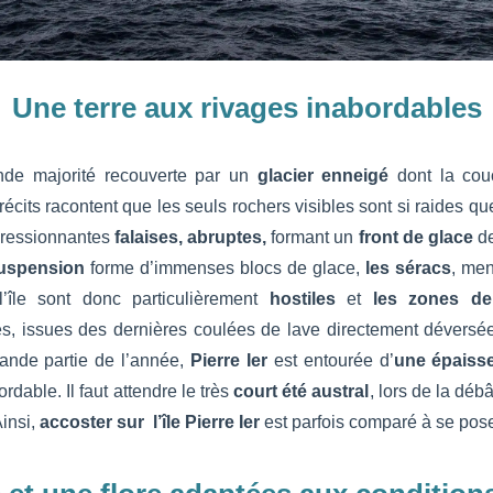
Une terre aux rivages inabordables
rande majorité recouverte par un
glacier
enneigé
dont la cou
récits racontent que les seuls rochers visibles sont si raides qu
mpressionnantes
falaises, abruptes,
formant un
front de glace
de
suspension
forme d’immenses blocs de glace,
les séracs
, me
l’île sont donc particulièrement
hostiles
et
les zones de
es, issues des dernières coulées de lave directement déversé
ande partie de l’année,
Pierre I
er
est entourée d’
une épaiss
ordable. Il faut attendre le très
court été austral
, lors de la dé
Ainsi,
accoster sur l’île Pierre I
er
est parfois comparé à se pose