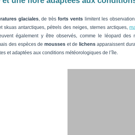
 et une flore adaptées aux condition
ratures glaciales
, de très
forts vents
limitent les observatio
et skuas antarctiques, pétrels des neiges, sternes arctiques,
ma
euvent également y être observés, comme le léopard des 
 mais des espèces de
mousses
et de
lichens
apparaissent duran
ntes et adaptées aux conditions météorologiques de l’île.