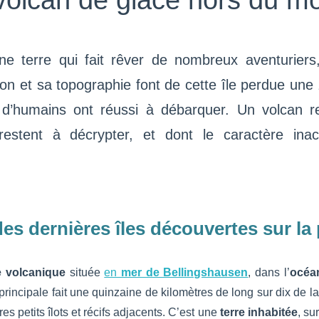
volcan de glace hors du m
e terre qui fait rêver de nombreux aventuriers,
ation et sa topographie font de cette île perdue un
u d’humains ont réussi à débarquer. Un volcan 
stent à décrypter, et dont le caractère inacc
es dernières îles découvertes sur la
le volcanique
située
en
mer de Bellingshausen
, dans l’
océan
 principale fait une quinzaine de kilomètres de long sur dix de l
 petits îlots et récifs adjacents. C’est une
terre inhabitée
, su